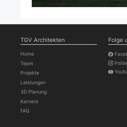
TGV Architekten
Folge 
Home
Face
Inst
Team
Yout
Projekte
Leistungen
3D Planung
Karriere
FAQ