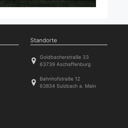
Standorte
Goldbacherstraße 33
63739 Aschaffenburg
Bahnhofstraße 12
63834 Sulzbach
a. Main