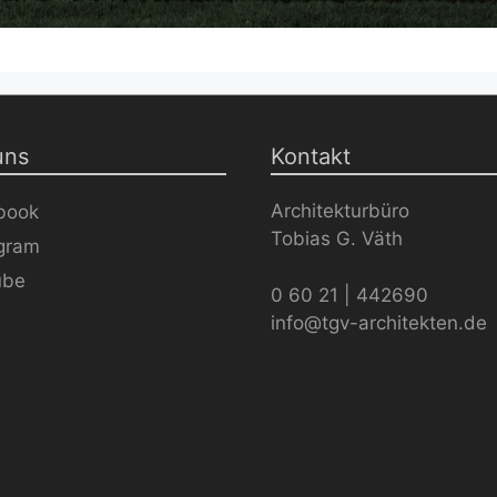
uns
Kontakt
Architekturbüro
book
Tobias G. Väth
agram
ube
0 60 21 | 442690
info@tgv-architekten.de